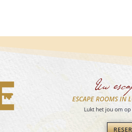
Uw esca
ESCAPE ROOMS IN L
Lukt het jou om op 
RESE