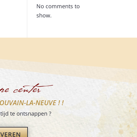
No comments to
show.
pe center
OUVAIN-LA-NEUVE ! !
tijd te ontsnappen ?
RVEREN