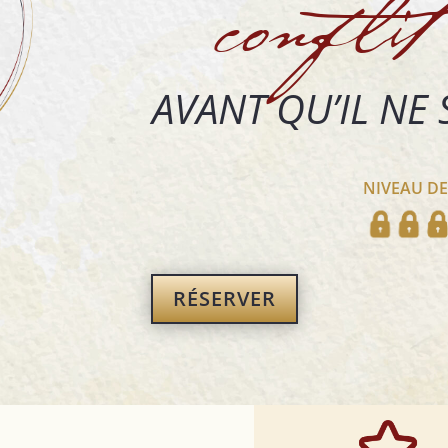
conflit 
AVANT QU’IL NE 
NIVEAU DE
RÉSERVER