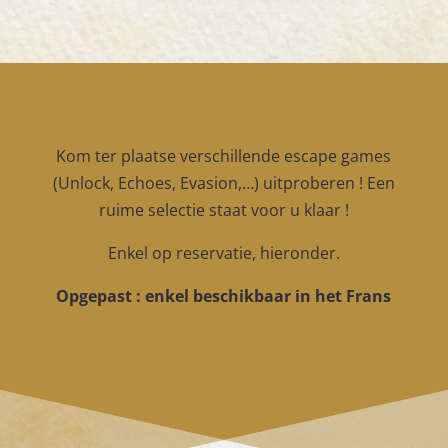
Kom ter plaatse verschillende escape games
(Unlock, Echoes, Evasion,…) uitproberen ! Een
ruime selectie staat voor u klaar !
Enkel op reservatie, hieronder.
Opgepast : enkel beschikbaar in het Frans